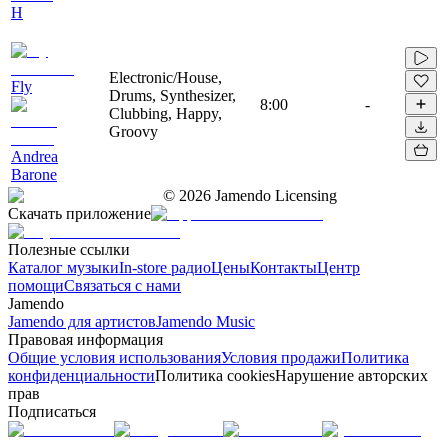
H
Electronic/House,
Fly
Drums, Synthesizer,
8:00
-
Clubbing, Happy,
Groovy
Andrea
Barone
©
2026
Jamendo Licensing
Скачать приложение
Полезные ссылки
Каталог музыки
In-store радио
Цены
Контакты
Центр
помощи
Связаться с нами
Jamendo
Jamendo для артистов
Jamendo Music
Правовая информация
Общие условия использования
Условия продажи
Политика
конфиденциальности
Политика cookies
Нарушение авторских
прав
Подписаться