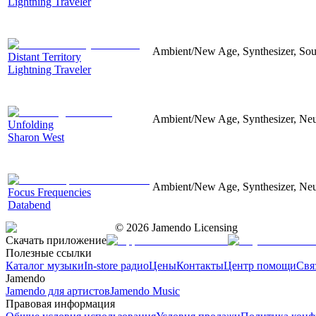
Lightning Traveler
Ambient/New Age, Synthesizer, Soun
Distant Territory
Lightning Traveler
Ambient/New Age, Synthesizer, Neu
Unfolding
Sharon West
Ambient/New Age, Synthesizer, Neu
Focus Frequencies
Databend
©
2026
Jamendo Licensing
Скачать приложение
Полезные ссылки
Каталог музыки
In-store радио
Цены
Контакты
Центр помощи
Свя
Jamendo
Jamendo для артистов
Jamendo Music
Правовая информация