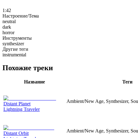
1:42
Настроение/Тема
neutral
dark
horror
Инструменты
synthesizer
Другие теги
instrumental
Похожие треки
Название
Теги
Ambient/New Age, Synthesizer, Sou
Distant Planet
Lightning Traveler
Ambient/New Age, Synthesizer, Sou
Distant Orbit