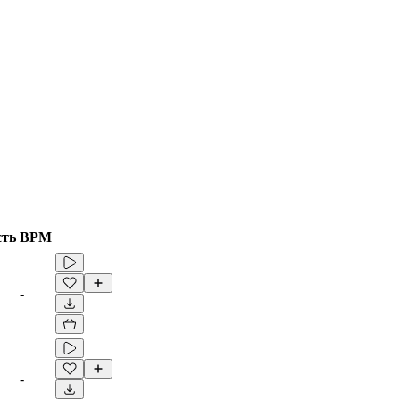
сть
BPM
-
-