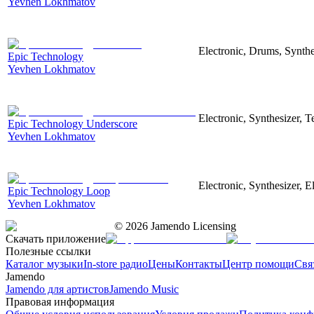
Yevhen Lokhmatov
Electronic, Drums, Synthe
Epic Technology
Yevhen Lokhmatov
Electronic, Synthesizer, 
Epic Technology Underscore
Yevhen Lokhmatov
Electronic, Synthesizer, 
Epic Technology Loop
Yevhen Lokhmatov
©
2026
Jamendo Licensing
Скачать приложение
Полезные ссылки
Каталог музыки
In-store радио
Цены
Контакты
Центр помощи
Свя
Jamendo
Jamendo для артистов
Jamendo Music
Правовая информация