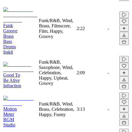
Funk/R&B, Wind,
Funk
Brass, Filmscore,
2:22
-
Groove
Film, Happy,
Brass
Groovy
Bass
Drums
Irakli
Funk/R&B,
Saxophone, Wind,
Celebration,
2:09
-
Good To
Happy, Upbeat,
Be Alive
Groovy
Infraction
Funk/R&B, Wind,
Motion
Brass, Celebration,
3:13
-
Meter
Happy, Funny
BGM
Studio