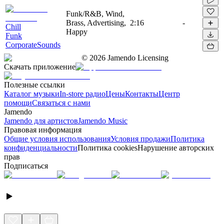
Funk/R&B, Wind,
Brass, Advertising,
2:16
-
Chill
Happy
Funk
CorporateSounds
©
2026
Jamendo Licensing
Скачать приложение
Полезные ссылки
Каталог музыки
In-store радио
Цены
Контакты
Центр
помощи
Связаться с нами
Jamendo
Jamendo для артистов
Jamendo Music
Правовая информация
Общие условия использования
Условия продажи
Политика
конфиденциальности
Политика cookies
Нарушение авторских
прав
Подписаться