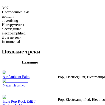
3:07
Настроение/Тема
uplifting
advertising
Инструменты
electricguitar
electroamplified
Другие теги
instrumental
Похожие треки
Название
Air Ambient Palm
Pop, Electricguitar, Electroampl
Nazar Hrushko
Pop, Electroamplified, Electrico
Indie Pop Rock Edit 7