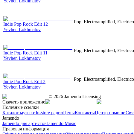
Yevhen Lokhmatov
Pop, Electroamplified, Electrico
Indie Pop Rock Edit 12
Yevhen Lokhmatov
Pop, Electroamplified, Electrico
Indie Pop Rock Edit 11
Yevhen Lokhmatov
Pop, Electroamplified, Electrico
Indie Pop Rock Edit 2
Yevhen Lokhmatov
©
2026
Jamendo Licensing
Скачать приложение
Полезные ссылки
Каталог музыки
In-store радио
Цены
Контакты
Центр помощи
Свя
Jamendo
Jamendo для артистов
Jamendo Music
Правовая информация