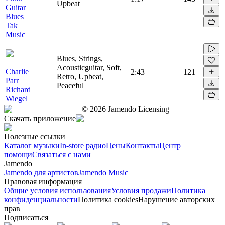
Upbeat
Guitar
Blues
Tak
Music
Blues, Strings,
Acousticguitar, Soft,
Charlie
2:43
121
Retro, Upbeat,
Parr
Peaceful
Richard
Wiegel
©
2026
Jamendo Licensing
Скачать приложение
Полезные ссылки
Каталог музыки
In-store радио
Цены
Контакты
Центр
помощи
Связаться с нами
Jamendo
Jamendo для артистов
Jamendo Music
Правовая информация
Общие условия использования
Условия продажи
Политика
конфиденциальности
Политика cookies
Нарушение авторских
прав
Подписаться