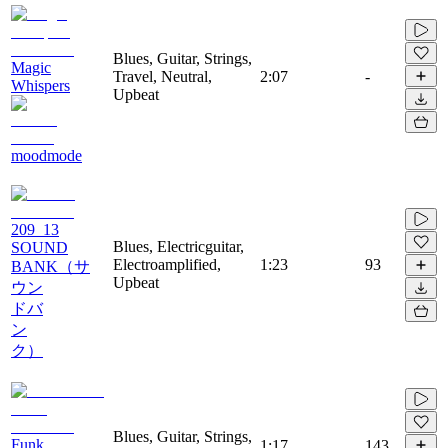
Blues, Guitar, Strings,
Magic
Travel, Neutral,
2:07
-
Whispers
Upbeat
moodmode
209_13
Blues, Electricguitar,
SOUND
Electroamplified,
1:23
93
BANK（サ
Upbeat
ウン
ドバ
ン
ク）
Blues, Guitar, Strings,
Funk
1:17
143