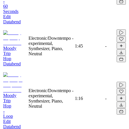
-
60
Seconds
Edit
Databend
Electronic/Downtempo -
experimental,
1:45
-
Moody
Synthesizer, Piano,
Trip
Neutral
Hop
Databend
Electronic/Downtempo -
Moody
experimental,
1:16
-
Trip
Synthesizer, Piano,
Hop
Neutral
-
Loop
Edit
Databend