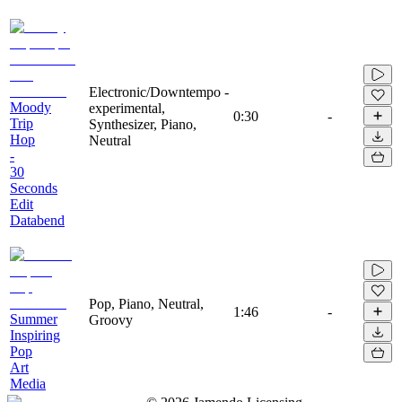
Electronic/Downtempo -
Moody
experimental,
0:30
-
Trip
Synthesizer, Piano,
Hop
Neutral
-
30
Seconds
Edit
Databend
Pop, Piano, Neutral,
1:46
-
Summer
Groovy
Inspiring
Pop
Art
Media