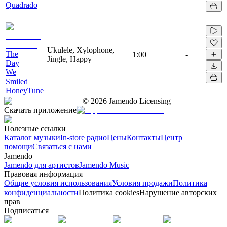
Quadrado
Ukulele, Xylophone,
The
1:00
-
Jingle, Happy
Day
We
Smiled
HoneyTune
©
2026
Jamendo Licensing
Скачать приложение
Полезные ссылки
Каталог музыки
In-store радио
Цены
Контакты
Центр
помощи
Связаться с нами
Jamendo
Jamendo для артистов
Jamendo Music
Правовая информация
Общие условия использования
Условия продажи
Политика
конфиденциальности
Политика cookies
Нарушение авторских
прав
Подписаться