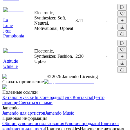
Electronic,
Synthesizer, Soft,
La
3:11
-
Neutral,
Lune
Motivational, Upbeat
Igor
Pumphonia
Electronic,
Synthesizer, Fashion,
2:30
-
Attitude
Upbeat
while_e
©
2026
Jamendo Licensing
Скачать приложение
Полезные ссылки
Каталог музыки
In-store радио
Цены
Контакты
Центр
помощи
Связаться с нами
Jamendo
Jamendo для артистов
Jamendo Music
Правовая информация
Общие условия использования
Условия продажи
Политика
конфиденциальности
Политика cookies
Нарушение авторских