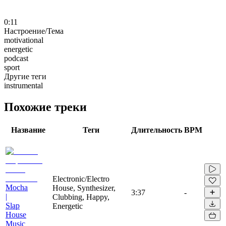
0:11
Настроение/Тема
motivational
energetic
podcast
sport
Другие теги
instrumental
Похожие треки
Название
Теги
Длительность
BPM
Electronic/Electro
Mocha
House, Synthesizer,
3:37
-
|
Clubbing, Happy,
Slap
Energetic
House
Music