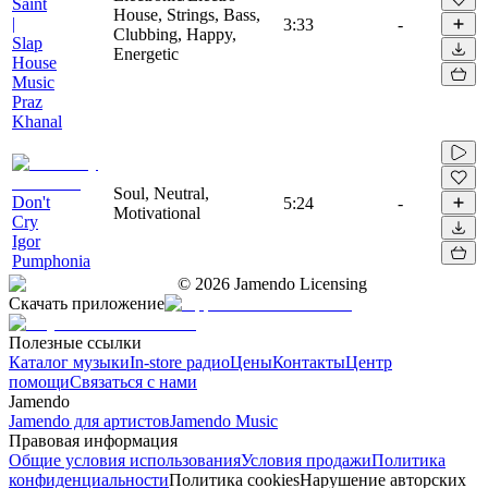
Saint
House, Strings, Bass,
|
3:33
-
Clubbing, Happy,
Slap
Energetic
House
Music
Praz
Khanal
Soul, Neutral,
Don't
5:24
-
Motivational
Cry
Igor
Pumphonia
©
2026
Jamendo Licensing
Скачать приложение
Полезные ссылки
Каталог музыки
In-store радио
Цены
Контакты
Центр
помощи
Связаться с нами
Jamendo
Jamendo для артистов
Jamendo Music
Правовая информация
Общие условия использования
Условия продажи
Политика
конфиденциальности
Политика cookies
Нарушение авторских