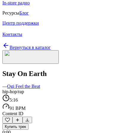
In-store радио
Ресурсы
Блог
Центр поддержки
Контакты
Вернуться в каталог
Stay On Earth
—
Ogi Feel the Beat
hip-hop/rap
5:16
91 BPM
Content ID
Купить трек
0:00