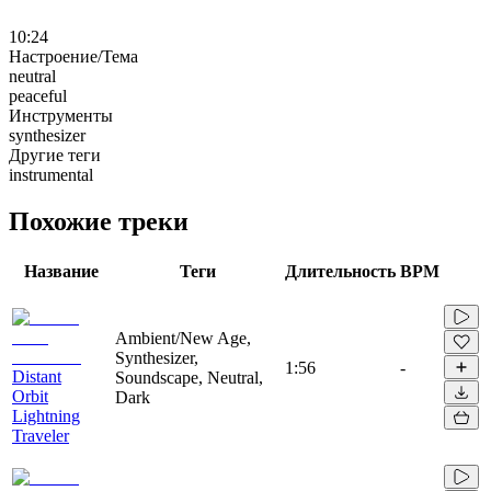
10:24
Настроение/Тема
neutral
peaceful
Инструменты
synthesizer
Другие теги
instrumental
Похожие треки
Название
Теги
Длительность
BPM
Ambient/New Age,
Synthesizer,
1:56
-
Distant
Soundscape, Neutral,
Orbit
Dark
Lightning
Traveler