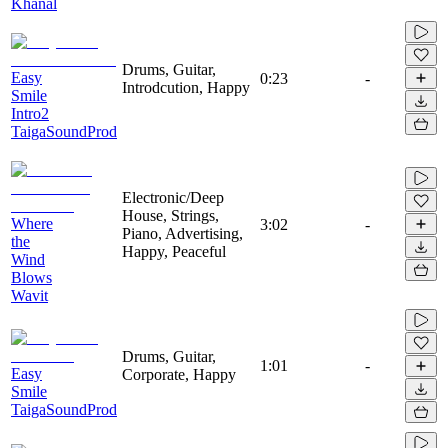
Khanal
Drums, Guitar,
Easy
0:23
-
Introdcution, Happy
Smile
Intro2
TaigaSoundProd
Electronic/Deep
House, Strings,
Where
3:02
-
Piano, Advertising,
the
Happy, Peaceful
Wind
Blows
Wavit
Drums, Guitar,
1:01
-
Easy
Corporate, Happy
Smile
TaigaSoundProd