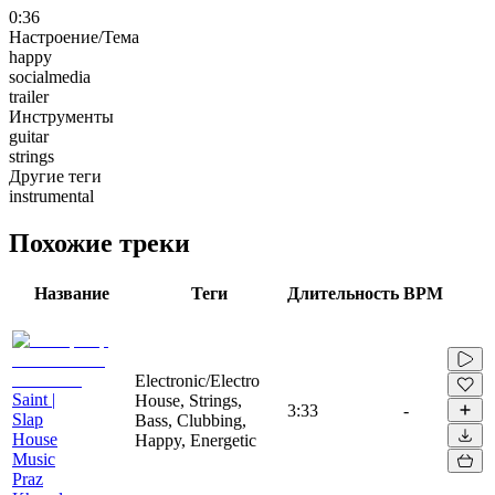
0:36
Настроение/Тема
happy
socialmedia
trailer
Инструменты
guitar
strings
Другие теги
instrumental
Похожие треки
Название
Теги
Длительность
BPM
Electronic/Electro
Saint |
House, Strings,
3:33
-
Slap
Bass, Clubbing,
House
Happy, Energetic
Music
Praz