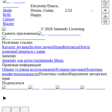
Electronic/Dance,
Jingle
Drums, Guitar,
2:52
-
Bells
Happy
Chrissy
Blazier
©
2026
Jamendo Licensing
Скачать приложение
Полезные ссылки
Каталог музыки
In-store радио
Цены
Контакты
Центр
помощи
Связаться с нами
Jamendo
Jamendo для артистов
Jamendo Music
Правовая информация
Общие условия использования
Условия продажи
Политика
конфиденциальности
Политика cookies
Нарушение авторских
прав
Подписаться