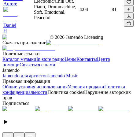
Electronic/Chill Out,
Aurore
Piano, Drummachine,
4:04
81
Soft, Emotional,
Peaceful
Daniel
H
©
2026
Jamendo Licensing
Скачать приложение
Полезные ссылки
Каталог музыки
In-store радио
Цены
Контакты
Центр
помощи
Связаться с нами
Jamendo
Jamendo для артистов
Jamendo Music
Правовая информация
Общие условия использования
Условия продажи
Политика
конфиденциальности
Политика cookies
Нарушение авторских
прав
Подписаться