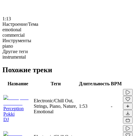
1:13
Настроение/Тема
emotional
commercial
Инструменты
piano
Другие теги
instrumental
Похожие треки
Название
Теги
Длительность
BPM
Electronic/Chill Out,
Strings, Piano, Nature,
1:53
-
Perception
Emotional
Pokki
DJ