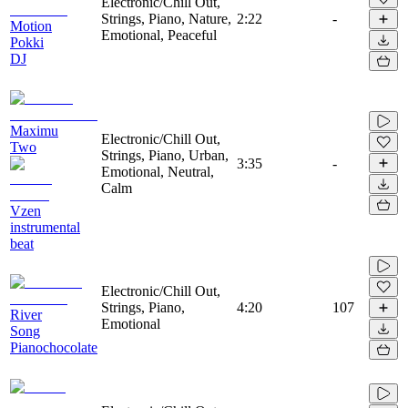
Electronic/Chill Out,
Strings, Piano, Nature,
2:22
-
Motion
Emotional, Peaceful
Pokki
DJ
Maximu
Electronic/Chill Out,
Two
Strings, Piano, Urban,
3:35
-
Emotional, Neutral,
Calm
Vzen
instrumental
beat
Electronic/Chill Out,
Strings, Piano,
4:20
107
River
Emotional
Song
Pianochocolate