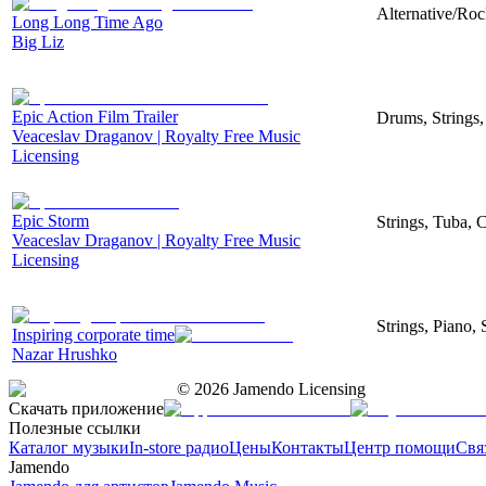
Alternative/Roc
Long Long Time Ago
Big Liz
Epic Action Film Trailer
Drums, Strings,
Veaceslav Draganov | Royalty Free Music
Licensing
Epic Storm
Strings, Tuba, 
Veaceslav Draganov | Royalty Free Music
Licensing
Strings, Piano, 
Inspiring corporate time
Nazar Hrushko
©
2026
Jamendo Licensing
Скачать приложение
Полезные ссылки
Каталог музыки
In-store радио
Цены
Контакты
Центр помощи
Свя
Jamendo