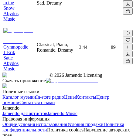
in the
Sad, Dreamy
Snow
Abydos
Music
Classical, Piano,
Gymnopedie
3:44
89
Romantic, Dreamy
1 Erik
Satie
Abydos
Music
©
2026
Jamendo Licensing
Скачать приложение
Полезные ссылки
Каталог музыки
In-store радио
Цены
Контакты
Центр
помощи
Связаться с нами
Jamendo
Jamendo для артистов
Jamendo Music
Правовая информация
Общие условия использования
Условия продажи
Политика
конфиденциальности
Политика cookies
Нарушение авторских
прав