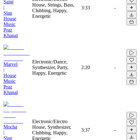
Saint
House, Strings, Bass,
|
3:33
-
Clubbing, Happy,
Slap
Energetic
House
Music
Praz
Khanal
Electronic/Dance,
Marvel
Synthesizer, Party,
2:20
-
|
Happy, Energetic
House
Music
Praz
Khanal
Electronic/Electro
Mocha
House, Synthesizer,
3:37
-
|
Clubbing, Happy,
Slap
Energetic