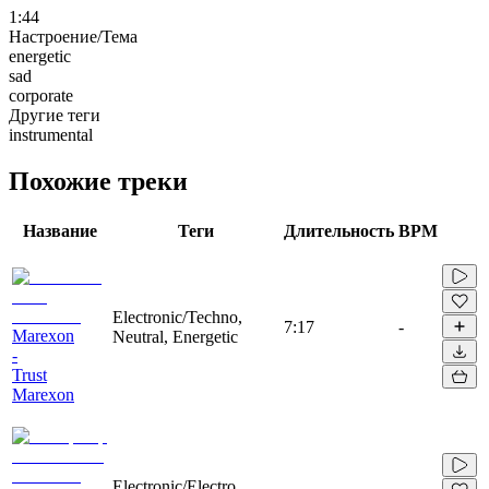
1:44
Настроение/Тема
energetic
sad
corporate
Другие теги
instrumental
Похожие треки
Название
Теги
Длительность
BPM
Electronic/Techno,
7:17
-
Marexon
Neutral, Energetic
-
Trust
Marexon
Electronic/Electro