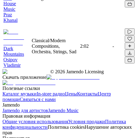
House
Music
Praz
Khanal
Classical/Modern
Compositions,
2:02
-
Dark
Orchestra, Strings, Sad
Mountains
Osipov
Vladimir
©
2026
Jamendo Licensing
Скачать приложение
Полезные ссылки
Каталог музыки
In-store радио
Цены
Контакты
Центр
помощи
Связаться с нами
Jamendo
Jamendo для артистов
Jamendo Music
Правовая информация
Общие условия использования
Условия продажи
Политика
конфиденциальности
Политика cookies
Нарушение авторских
прав