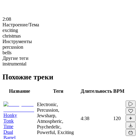
2:08
Настроение/Тема
exciting
christmas
Инструменты
percussion
bells
Другие теги
instrumental
Похожие треки
Название
Теги
Длительность
BPM
Electronic,
Percussion,
Honky
Jewsharp,
4:38
120
Tonk
Atmospheric,
Time
Psychedelic,
Dual
Powerful, Exciting
Barrel