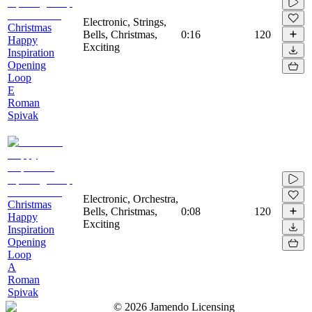
Electronic, Strings,
Christmas
Bells, Christmas,
0:16
120
Happy
Exciting
Inspiration
Opening
Loop
E
Roman
Spivak
Electronic, Orchestra,
Christmas
Bells, Christmas,
0:08
120
Happy
Exciting
Inspiration
Opening
Loop
A
Roman
Spivak
©
2026
Jamendo Licensing