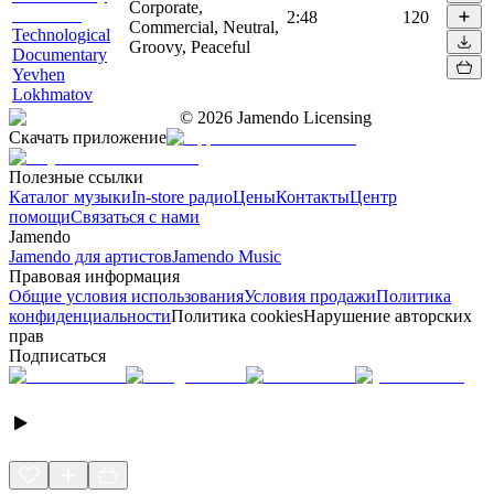
Corporate,
2:48
120
Commercial, Neutral,
Technological
Groovy, Peaceful
Documentary
Yevhen
Lokhmatov
©
2026
Jamendo Licensing
Скачать приложение
Полезные ссылки
Каталог музыки
In-store радио
Цены
Контакты
Центр
помощи
Связаться с нами
Jamendo
Jamendo для артистов
Jamendo Music
Правовая информация
Общие условия использования
Условия продажи
Политика
конфиденциальности
Политика cookies
Нарушение авторских
прав
Подписаться