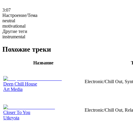
3:07
Настроение/Тема
neutral
motivational
Другие теги
instrumental
Похожие треки
Название
Electronic/Chill Out, Synt
Deep Chill House
Art Media
Electronic/Chill Out, Rel
Closer To You
Utkrysta