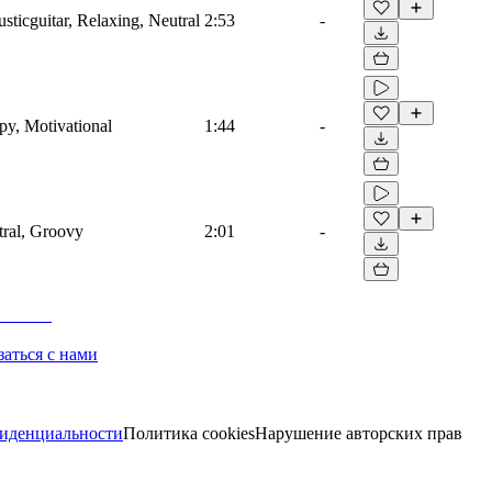
usticguitar, Relaxing, Neutral
2:53
-
py, Motivational
1:44
-
tral, Groovy
2:01
-
заться с нами
иденциальности
Политика cookies
Нарушение авторских прав