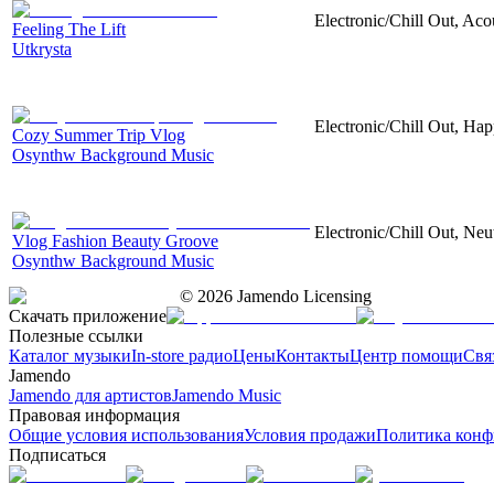
Electronic/Chill Out, Aco
Feeling The Lift
Utkrysta
Electronic/Chill Out, Hap
Cozy Summer Trip Vlog
Osynthw Background Music
Electronic/Chill Out, Neu
Vlog Fashion Beauty Groove
Osynthw Background Music
©
2026
Jamendo Licensing
Скачать приложение
Полезные ссылки
Каталог музыки
In-store радио
Цены
Контакты
Центр помощи
Свя
Jamendo
Jamendo для артистов
Jamendo Music
Правовая информация
Общие условия использования
Условия продажи
Политика конф
Подписаться