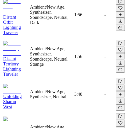
Ambient/New Age,
Synthesizer,
1:56
-
Distant
Soundscape, Neutral,
Orbit
Dark
Lightning
Traveler
Ambient/New Age,
Synthesizer,
1:56
-
Distant
Soundscape, Neutral,
Territory
Strange
Lightning
Traveler
Ambient/New Age,
3:40
-
Unfolding
Synthesizer, Neutral
Sharon
West
Ambient/New Age,