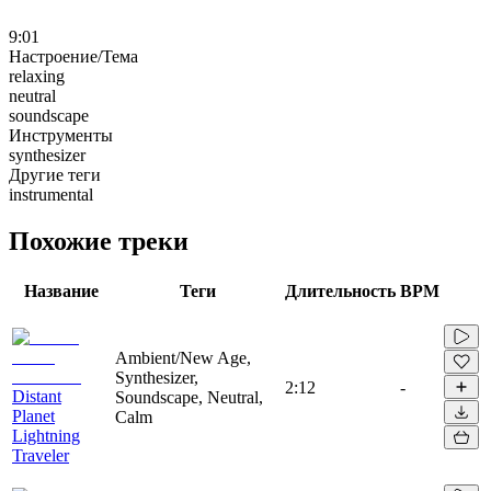
9:01
Настроение/Тема
relaxing
neutral
soundscape
Инструменты
synthesizer
Другие теги
instrumental
Похожие треки
Название
Теги
Длительность
BPM
Ambient/New Age,
Synthesizer,
2:12
-
Distant
Soundscape, Neutral,
Planet
Calm
Lightning
Traveler