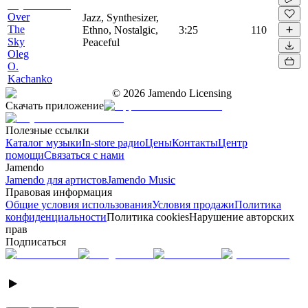
Over
Jazz, Synthesizer,
The
Ethno, Nostalgic,
3:25
110
Sky
Peaceful
Oleg
O.
Kachanko
©
2026
Jamendo Licensing
Скачать приложение
Полезные ссылки
Каталог музыки
In-store радио
Цены
Контакты
Центр
помощи
Связаться с нами
Jamendo
Jamendo для артистов
Jamendo Music
Правовая информация
Общие условия использования
Условия продажи
Политика
конфиденциальности
Политика cookies
Нарушение авторских
прав
Подписаться