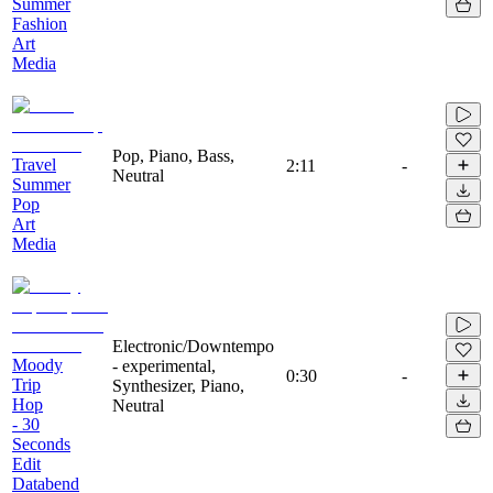
Summer
Fashion
Art
Media
Pop, Piano, Bass,
Travel
2:11
-
Neutral
Summer
Pop
Art
Media
Electronic/Downtempo
Moody
- experimental,
0:30
-
Trip
Synthesizer, Piano,
Hop
Neutral
- 30
Seconds
Edit
Databend