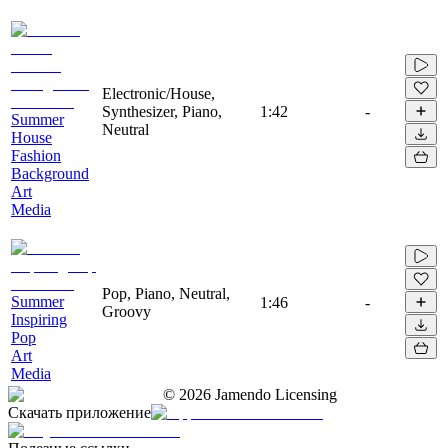
Electronic/House,
Synthesizer, Piano,
1:42
-
Summer
Neutral
House
Fashion
Background
Art
Media
Pop, Piano, Neutral,
Summer
1:46
-
Groovy
Inspiring
Pop
Art
Media
©
2026
Jamendo Licensing
Скачать приложение