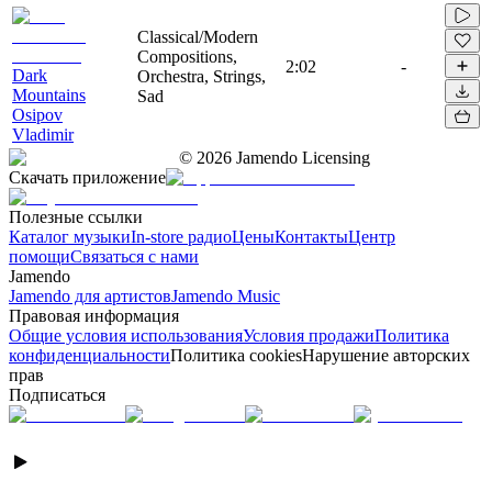
Classical/Modern
Compositions,
2:02
-
Dark
Orchestra, Strings,
Mountains
Sad
Osipov
Vladimir
©
2026
Jamendo Licensing
Скачать приложение
Полезные ссылки
Каталог музыки
In-store радио
Цены
Контакты
Центр
помощи
Связаться с нами
Jamendo
Jamendo для артистов
Jamendo Music
Правовая информация
Общие условия использования
Условия продажи
Политика
конфиденциальности
Политика cookies
Нарушение авторских
прав
Подписаться