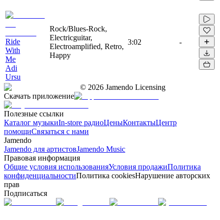
Rock/Blues-Rock,
Electricguitar,
Ride
3:02
-
Electroamplified, Retro,
With
Happy
Me
Adi
Ursu
©
2026
Jamendo Licensing
Скачать приложение
Полезные ссылки
Каталог музыки
In-store радио
Цены
Контакты
Центр
помощи
Связаться с нами
Jamendo
Jamendo для артистов
Jamendo Music
Правовая информация
Общие условия использования
Условия продажи
Политика
конфиденциальности
Политика cookies
Нарушение авторских
прав
Подписаться