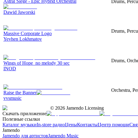
Astral Siege - Epic Hybrid Orchestral
Drums, Percus
Dawid Jaworski
Drums, Percu
Massive Corporate Logo
Yevhen Lokhmatov
Drums, Orches
Wings of Hope_no melody 30 sec
INOD
Orchestra, Pe
Raise the Banner
vvsmusic
©
2026
Jamendo Licensing
Скачать приложение
Полезные ссылки
Каталог музыки
In-store радио
Цены
Контакты
Центр помощи
Свя
Jamendo
Jamendo для артистов
Jamendo Music