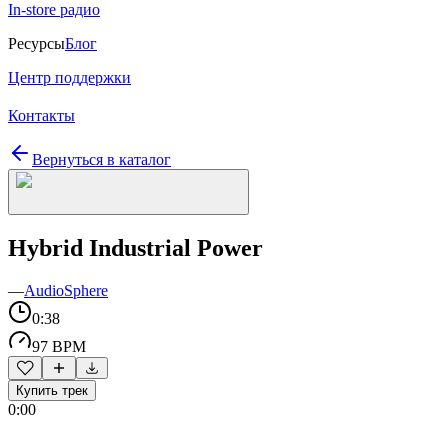
In-store радио
Ресурсы
Блог
Центр поддержки
Контакты
Вернуться в каталог
Hybrid Industrial Power
—
AudioSphere
0:38
97 BPM
Купить трек
0:00