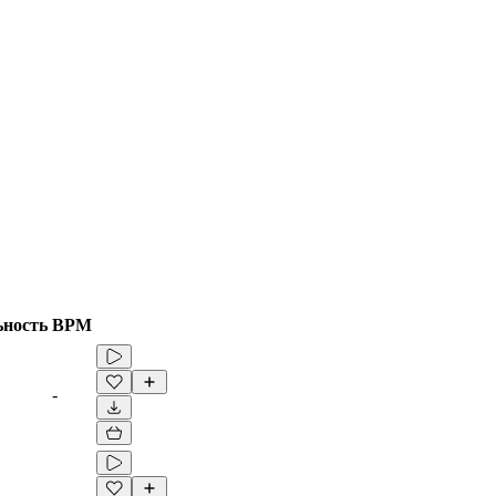
ьность
BPM
-