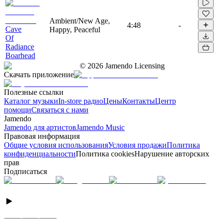
Ambient/New Age,
4:48
-
Cave
Happy, Peaceful
Of
Radiance
Boarhead
©
2026
Jamendo Licensing
Скачать приложение
Полезные ссылки
Каталог музыки
In-store радио
Цены
Контакты
Центр
помощи
Связаться с нами
Jamendo
Jamendo для артистов
Jamendo Music
Правовая информация
Общие условия использования
Условия продажи
Политика
конфиденциальности
Политика cookies
Нарушение авторских
прав
Подписаться