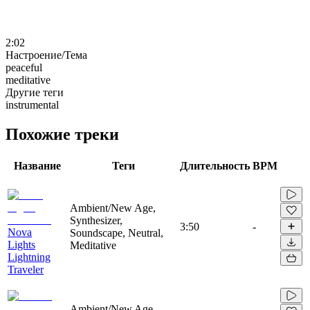
2:02
Настроение/Тема
peaceful
meditative
Другие теги
instrumental
Похожие треки
Название
Теги
Длительность
BPM
Ambient/New Age,
Synthesizer,
3:50
-
Nova
Soundscape, Neutral,
Lights
Meditative
Lightning
Traveler
Ambient/New Age,