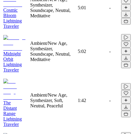
Synthesizer,
5:01
-
Cosmic
Soundscape, Neutral,
Bloom
Meditative
Lightning
Traveler
Ambient/New Age,
Synthesizer,
5:02
-
Midnight
Soundscape, Neutral,
Orbit
Meditative
Lightning
Traveler
Ambient/New Age,
Synthesizer, Soft,
1:42
-
The
Neutral, Peaceful
Distant
Range
Lightning
Traveler