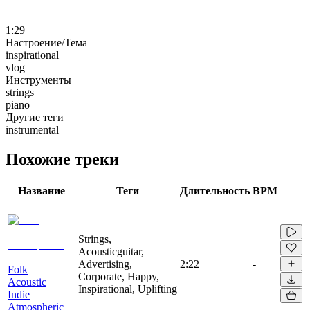
1:29
Настроение/Тема
inspirational
vlog
Инструменты
strings
piano
Другие теги
instrumental
Похожие треки
Название
Теги
Длительность
BPM
Strings,
Acousticguitar,
Advertising,
2:22
-
Folk
Corporate, Happy,
Acoustic
Inspirational, Uplifting
Indie
Atmospheric