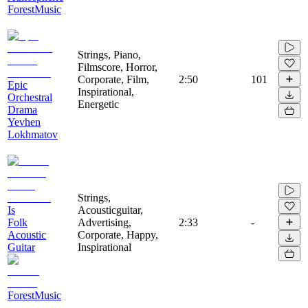
ForestMusic
Strings, Piano,
Filmscore, Horror,
Corporate, Film,
2:50
101
Epic
Inspirational,
Orchestral
Energetic
Drama
Yevhen
Lokhmatov
Strings,
Is
Acousticguitar,
Folk
Advertising,
2:33
-
Acoustic
Corporate, Happy,
Guitar
Inspirational
ForestMusic