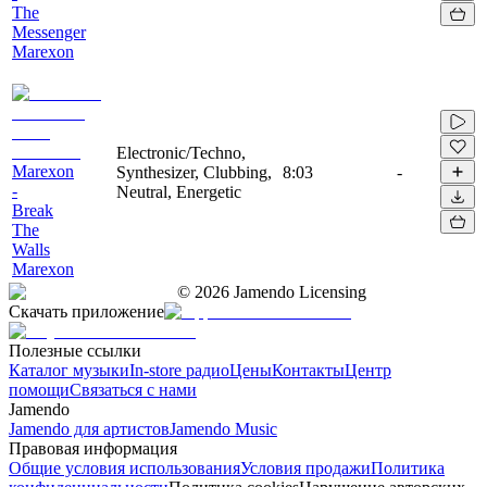
The
Messenger
Marexon
Electronic/Techno,
Marexon
Synthesizer, Clubbing,
8:03
-
-
Neutral, Energetic
Break
The
Walls
Marexon
©
2026
Jamendo Licensing
Скачать приложение
Полезные ссылки
Каталог музыки
In-store радио
Цены
Контакты
Центр
помощи
Связаться с нами
Jamendo
Jamendo для артистов
Jamendo Music
Правовая информация
Общие условия использования
Условия продажи
Политика