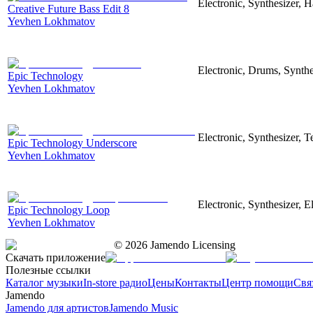
Electronic, Synthesizer, 
Creative Future Bass Edit 8
Yevhen Lokhmatov
Electronic, Drums, Synthe
Epic Technology
Yevhen Lokhmatov
Electronic, Synthesizer, 
Epic Technology Underscore
Yevhen Lokhmatov
Electronic, Synthesizer, 
Epic Technology Loop
Yevhen Lokhmatov
©
2026
Jamendo Licensing
Скачать приложение
Полезные ссылки
Каталог музыки
In-store радио
Цены
Контакты
Центр помощи
Свя
Jamendo
Jamendo для артистов
Jamendo Music