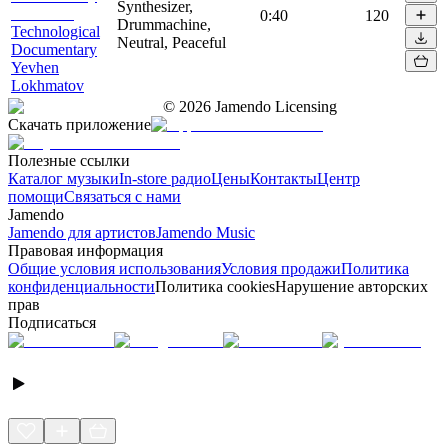
Synthesizer,
0:40
120
Drummachine,
Technological
Neutral, Peaceful
Documentary
Yevhen
Lokhmatov
©
2026
Jamendo Licensing
Скачать приложение
Полезные ссылки
Каталог музыки
In-store радио
Цены
Контакты
Центр
помощи
Связаться с нами
Jamendo
Jamendo для артистов
Jamendo Music
Правовая информация
Общие условия использования
Условия продажи
Политика
конфиденциальности
Политика cookies
Нарушение авторских
прав
Подписаться