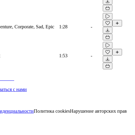
venture, Corporate, Sad, Epic
1:28
-
t
1:53
-
заться с нами
иденциальности
Политика cookies
Нарушение авторских прав