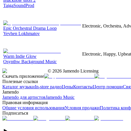
Blackhole short 2
TaigaSoundProd
Electronic, Orchestra, Ad
Epic Orchestral Drama Loop
Yevhen Lokhmatov
Electronic, Happy, Upbea
Warm Indie Glow
Osynthw Background Music
©
2026
Jamendo Licensing
Скачать приложение
Полезные ссылки
Каталог музыки
In-store радио
Цены
Контакты
Центр помощи
Свя
Jamendo
Jamendo для артистов
Jamendo Music
Правовая информация
Общие условия использования
Условия продажи
Политика конф
Подписаться