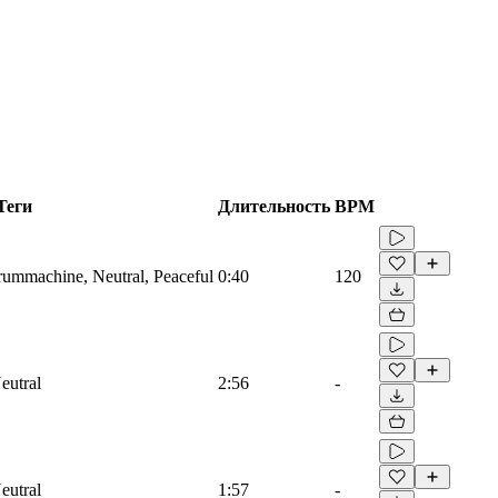
Теги
Длительность
BPM
Drummachine, Neutral, Peaceful
0:40
120
eutral
2:56
-
eutral
1:57
-