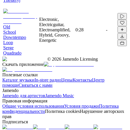
Thesieryj
Electronic,
Electricguitar,
Old
Electroamplified,
0:28
-
School
Hybrid, Groovy,
Downtempo
Energetic
Loop
Serge
Quadrado
©
2026
Jamendo Licensing
Скачать приложение
Полезные ссылки
Каталог музыки
In-store радио
Цены
Контакты
Центр
помощи
Связаться с нами
Jamendo
Jamendo для артистов
Jamendo Music
Правовая информация
Общие условия использования
Условия продажи
Политика
конфиденциальности
Политика cookies
Нарушение авторских
прав
Подписаться