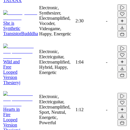
TATANX
Electronic,
Synthesizer,
Electroamplified,
2:30
-
She is
Vocoder,
Synthetic
Videogame,
TransistorBudddha
Happy, Energetic
Electronic,
Electricguitar,
Wild and
Electroamplified,
1:04
-
Free
Hybrid, Happy,
Looped
Energetic
Version
Thesieryj
Electronic,
Electricguitar,
Electroamplified,
Hearts in
1:12
-
Sport, Neutral,
Fire
Energetic,
Looped
Powerful
Version