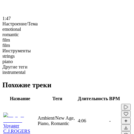
1:47
Настроение/Тема
emotional
romantic
film
film
Инструменты
strings
piano
Другие теги
instrumental
Похожие треки
Название
Теги
Длительность
BPM
Ambient/New Age,
4:06
-
Piano, Romantic
Voyager
C.J.ROGERS