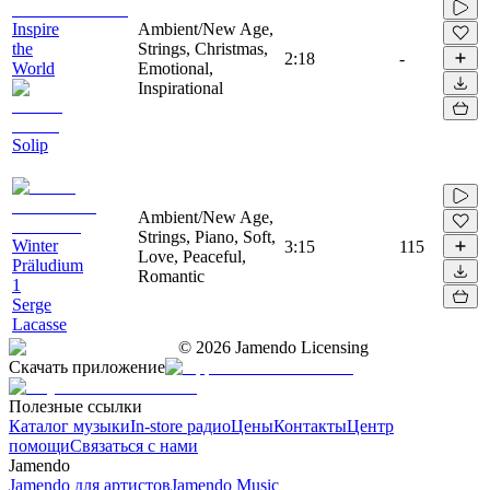
Inspire
Ambient/New Age,
the
Strings, Christmas,
2:18
-
World
Emotional,
Inspirational
Solip
Ambient/New Age,
Strings, Piano, Soft,
Winter
3:15
115
Love, Peaceful,
Präludium
Romantic
1
Serge
Lacasse
©
2026
Jamendo Licensing
Скачать приложение
Полезные ссылки
Каталог музыки
In-store радио
Цены
Контакты
Центр
помощи
Связаться с нами
Jamendo
Jamendo для артистов
Jamendo Music