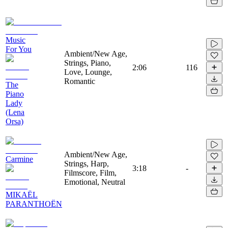
Music
For You
Ambient/New Age,
Strings, Piano,
2:06
116
Love, Lounge,
Romantic
The
Piano
Lady
(Lena
Orsa)
Ambient/New Age,
Carmine
Strings, Harp,
3:18
-
Filmscore, Film,
Emotional, Neutral
MIKAËL
PARANTHOËN