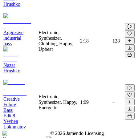
Hrushko
Aggresive
Electronic,
industrial
Synthesizer,
2:18
128
bass
Clubbing, Happy,
Upbeat
Nazar
Hrushko
Electronic,
Creative
Synthesizer, Happy,
1:09
-
Future
Energetic
Bass
Edit 8
Yevhen
Lokhmatov
©
2026
Jamendo Licensing