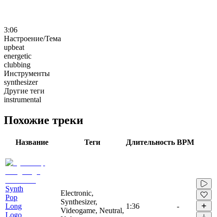
3:06
Настроение/Тема
upbeat
energetic
clubbing
Инструменты
synthesizer
Другие теги
instrumental
Похожие треки
Название
Теги
Длительность
BPM
Synth
Electronic,
Pop
Synthesizer,
Long
1:36
-
Videogame, Neutral,
Logo