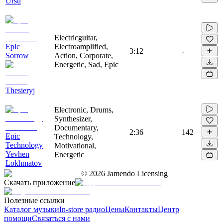
Ursu
Electricguitar,
Epic
Electroamplified,
3:12
-
Sorrow
Action, Corporate,
Energetic, Sad, Epic
Thesieryj
Electronic, Drums,
Synthesizer,
Documentary,
2:36
142
Epic
Technology,
Technology
Motivational,
Yevhen
Energetic
Lokhmatov
©
2026
Jamendo Licensing
Скачать приложение
Полезные ссылки
Каталог музыки
In-store радио
Цены
Контакты
Центр
помощи
Связаться с нами