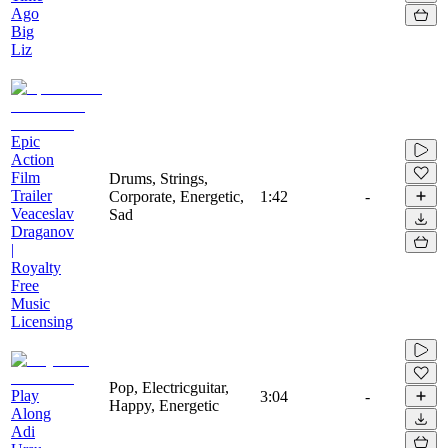
Ago
Big
Liz
Epic
Action
Film
Drums, Strings,
Trailer
Corporate, Energetic,
1:42
-
Veaceslav
Sad
Draganov
|
Royalty
Free
Music
Licensing
Pop, Electricguitar,
Play
3:04
-
Happy, Energetic
Along
Adi