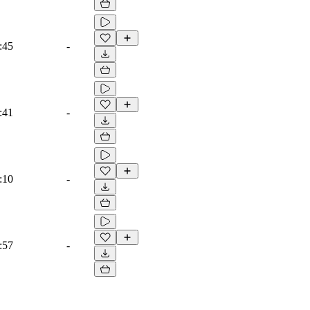
:45
-
:41
-
:10
-
:57
-