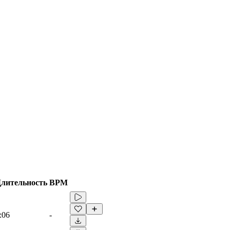
лительность
BPM
:06
-