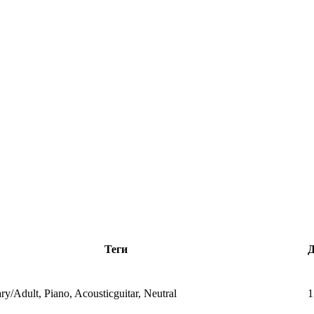
Теги
Д
y/Adult, Piano, Acousticguitar, Neutral
1