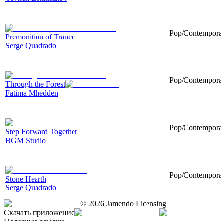
Pop/Contemporary
Premonition of Trance
Serge Quadrado
Pop/Contemporary
Through the Forest
Fatima Mhedden
Pop/Contemporar
Step Forward Together
BGM Studio
Pop/Contemporar
Stone Hearth
Serge Quadrado
©
2026
Jamendo Licensing
Скачать приложение