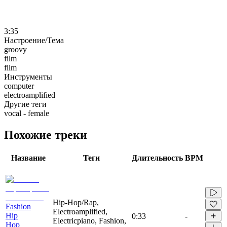
3:35
Настроение/Тема
groovy
film
film
Инструменты
computer
electroamplified
Другие теги
vocal - female
Похожие треки
Название
Теги
Длительность
BPM
Hip-Hop/Rap,
Fashion
Electroamplified,
Hip
0:33
-
Electricpiano, Fashion,
Hop