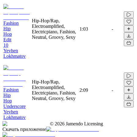
Hip-Hop/Rap,
Fashion
Electroamplified,
Hip
1:03
-
Electricpiano, Fashion,
Hop
Neutral, Groovy, Sexy
Edit
10
Yevhen
Lokhmatov
Hip-Hop/Rap,
Electroamplified,
Fashion
2:09
-
Electricpiano, Fashion,
Hip
Neutral, Groovy, Sexy
Hop
Underscore
Yevhen
Lokhmatov
©
2026
Jamendo Licensing
Скачать приложение