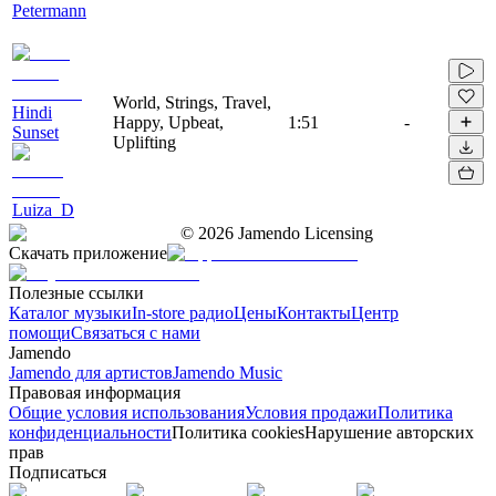
Petermann
World, Strings, Travel,
Hindi
Happy, Upbeat,
1:51
-
Sunset
Uplifting
Luiza_D
©
2026
Jamendo Licensing
Скачать приложение
Полезные ссылки
Каталог музыки
In-store радио
Цены
Контакты
Центр
помощи
Связаться с нами
Jamendo
Jamendo для артистов
Jamendo Music
Правовая информация
Общие условия использования
Условия продажи
Политика
конфиденциальности
Политика cookies
Нарушение авторских
прав
Подписаться