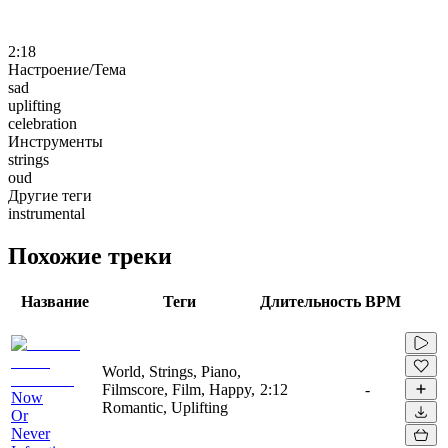
2:18
Настроение/Тема
sad
uplifting
celebration
Инструменты
strings
oud
Другие теги
instrumental
Похожие треки
Название
Теги
Длительность
BPM
World, Strings, Piano,
Filmscore, Film, Happy,
2:12
-
Now
Romantic, Uplifting
Or
Never