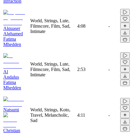
Infraction
World, Strings, Lute,
Filmscore, Film, Sad,
4:08
-
Alquaser
Intimate
Alghamed
Fatima
Mhedden
World, Strings, Lute,
Filmscore, Film, Sad,
2:53
-
Al
Intimate
Andalus
Fatima
Mhedden
Natsumi
World, Strings, Koto,
Travel, Melancholic,
4:11
-
Sad
Christian