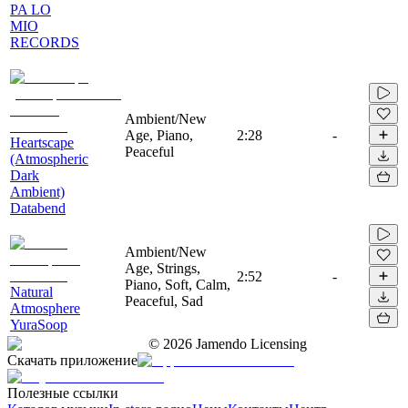
PA LO
MIO
RECORDS
Ambient/New
Age, Piano,
2:28
-
Heartscape
Peaceful
(Atmospheric
Dark
Ambient)
Databend
Ambient/New
Age, Strings,
2:52
-
Piano, Soft, Calm,
Natural
Peaceful, Sad
Atmosphere
YuraSoop
©
2026
Jamendo Licensing
Скачать приложение
Полезные ссылки