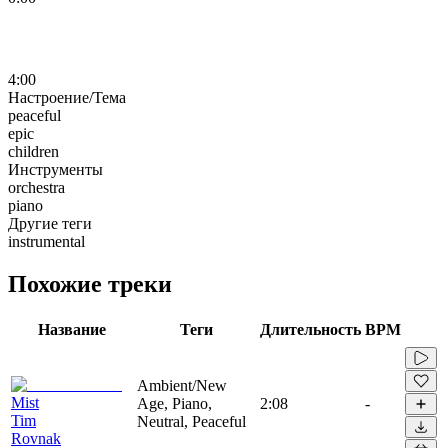
4:00
Настроение/Тема
peaceful
epic
children
Инструменты
orchestra
piano
Другие теги
instrumental
Похожие треки
Название
Теги
Длительность
BPM
Ambient/New
Mist
Age, Piano,
2:08
-
Tim
Neutral, Peaceful
Rovnak