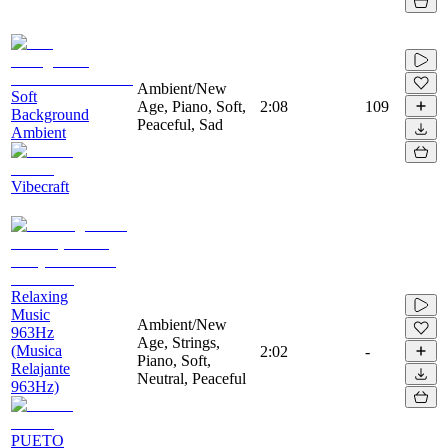
Ambient/New
Soft
Age, Piano, Soft,
2:08
109
Background
Peaceful, Sad
Ambient
Vibecraft
Relaxing
Music
Ambient/New
963Hz
Age, Strings,
(Musica
2:02
-
Piano, Soft,
Relajante
Neutral, Peaceful
963Hz)
PUETO