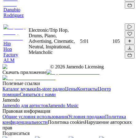
Danubio
Rodriguez
Electronic/Trip Hop,
Drums, Piano,
Advertising, Cinematic,
5:01
105
Hip
Neutral, Inspirational,
Hop
Melancholic
Factory
ALM
©
2026
Jamendo Licensing
Скачать приложение
Полезные ссылки
Каталог музыки
In-store радио
Цены
Контакты
Центр
помощи
Связаться с нами
Jamendo
Jamendo для артистов
Jamendo Music
Правовая информация
Общие условия использования
Условия продажи
Политика
конфиденциальности
Политика cookies
Нарушение авторских
прав
Подписаться