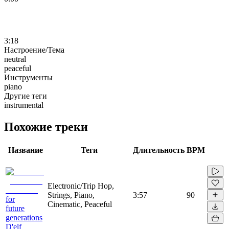
3:18
Настроение/Тема
neutral
peaceful
Инструменты
piano
Другие теги
instrumental
Похожие треки
Название
Теги
Длительность
BPM
Electronic/Trip Hop,
Strings, Piano,
3:57
90
for
Cinematic, Peaceful
future
generations
D'elf