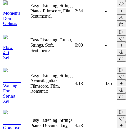
Easy Listening, Strings,
Piano, Filmscore, Film,
2:34
-
Moments
Sentimental
Ron
Gelinas
Easy Listening, Guitar,
Strings, Soft,
0:00
-
Flow
Sentimental
4.0
Zell
Easy Listening, Strings,
Acousticguitar,
3:13
135
Waiting
Filmscore, Film,
For
Romantic
Spring
Zell
Easy Listening, Strings,
Piano, Documentary,
3:23
-
Goodbye