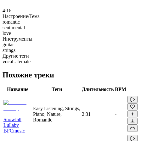
4:16
Настроение/Тема
romantic
sentimental
love
Инструменты
guitar
strings
Другие теги
vocal - female
Похожие треки
Название
Теги
Длительность
BPM
Easy Listening, Strings,
Piano, Nature,
2:31
-
Snowfall
Romantic
Lullaby
BFCmusic