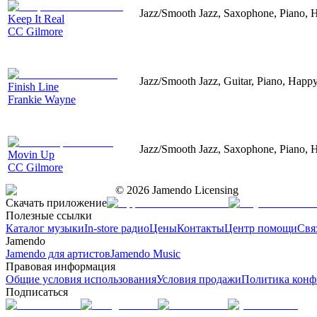
Jazz/Smooth Jazz, Saxophone, Piano, 
Keep It Real
CC Gilmore
Jazz/Smooth Jazz, Guitar, Piano, Happ
Finish Line
Frankie Wayne
Jazz/Smooth Jazz, Saxophone, Piano, 
Movin Up
CC Gilmore
©
2026
Jamendo Licensing
Скачать приложение
Полезные ссылки
Каталог музыки
In-store радио
Цены
Контакты
Центр помощи
Свя
Jamendo
Jamendo для артистов
Jamendo Music
Правовая информация
Общие условия использования
Условия продажи
Политика конф
Подписаться