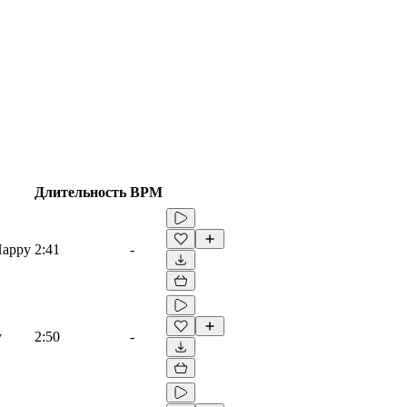
Длительность
BPM
Happy
2:41
-
y
2:50
-