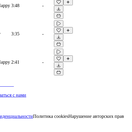
Happy
3:48
-
y
3:35
-
Happy
2:41
-
заться с нами
иденциальности
Политика cookies
Нарушение авторских прав