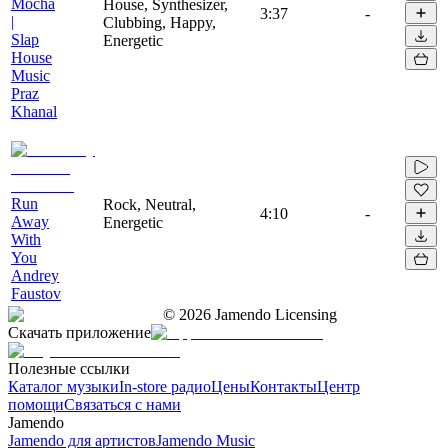
Mocha
House, Synthesizer,
3:37
-
|
Clubbing, Happy,
Slap
Energetic
House
Music
Praz
Khanal
Run
Rock, Neutral,
4:10
-
Away
Energetic
With
You
Andrey
Faustov
©
2026
Jamendo Licensing
Скачать приложение
Полезные ссылки
Каталог музыки
In-store радио
Цены
Контакты
Центр
помощи
Связаться с нами
Jamendo
Jamendo для артистов
Jamendo Music