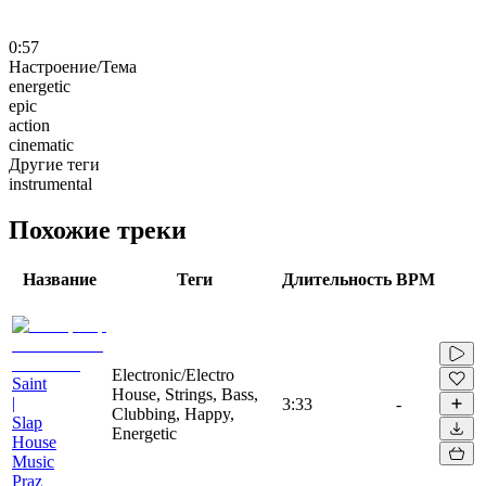
0:57
Настроение/Тема
energetic
epic
action
cinematic
Другие теги
instrumental
Похожие треки
Название
Теги
Длительность
BPM
Electronic/Electro
Saint
House, Strings, Bass,
|
3:33
-
Clubbing, Happy,
Slap
Energetic
House
Music
Praz