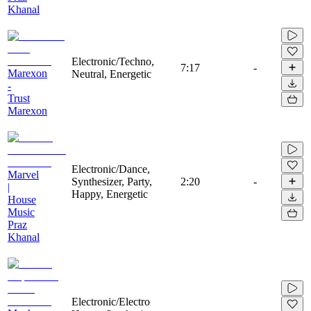
Khanal
Electronic/Techno,
7:17
-
Marexon
Neutral, Energetic
-
Trust
Marexon
Electronic/Dance,
Marvel
Synthesizer, Party,
2:20
-
|
Happy, Energetic
House
Music
Praz
Khanal
Electronic/Electro