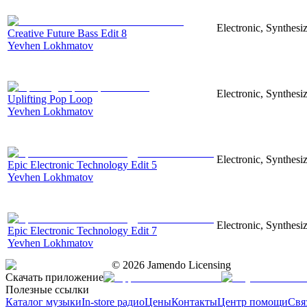
Electronic, Synthesi
Creative Future Bass Edit 8
Yevhen Lokhmatov
Electronic, Synthesi
Uplifting Pop Loop
Yevhen Lokhmatov
Electronic, Synthesiz
Epic Electronic Technology Edit 5
Yevhen Lokhmatov
Electronic, Synthesiz
Epic Electronic Technology Edit 7
Yevhen Lokhmatov
©
2026
Jamendo Licensing
Скачать приложение
Полезные ссылки
Каталог музыки
In-store радио
Цены
Контакты
Центр помощи
Свя