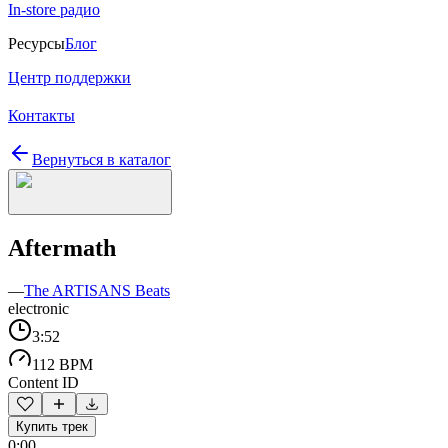
In-store радио
Ресурсы
Блог
Центр поддержки
Контакты
Вернуться в каталог
Aftermath
—
The ARTISANS Beats
electronic
3:52
112 BPM
Content ID
Купить трек
0:00