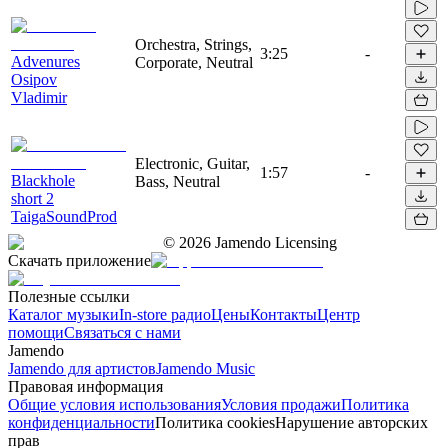
Orchestra, Strings,
3:25
-
Advenures
Corporate, Neutral
Osipov
Vladimir
Electronic, Guitar,
1:57
-
Blackhole
Bass, Neutral
short 2
TaigaSoundProd
©
2026
Jamendo Licensing
Скачать приложение
Полезные ссылки
Каталог музыки
In-store радио
Цены
Контакты
Центр
помощи
Связаться с нами
Jamendo
Jamendo для артистов
Jamendo Music
Правовая информация
Общие условия использования
Условия продажи
Политика
конфиденциальности
Политика cookies
Нарушение авторских
прав