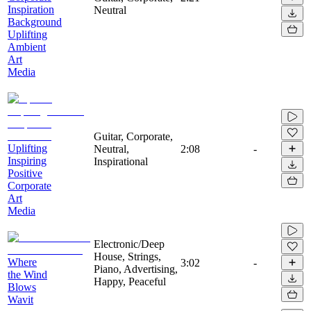
Inspiration
Neutral
Background
Uplifting
Ambient
Art
Media
Guitar, Corporate,
Uplifting
Neutral,
2:08
-
Inspiring
Inspirational
Positive
Corporate
Art
Media
Electronic/Deep
House, Strings,
Where
3:02
-
Piano, Advertising,
the Wind
Happy, Peaceful
Blows
Wavit