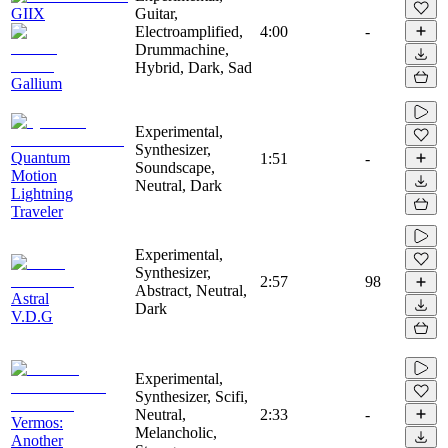
GIIX
Guitar,
Electroamplified,
4:00
-
Drummachine,
Hybrid, Dark, Sad
Gallium
Experimental,
Synthesizer,
Quantum
1:51
-
Soundscape,
Motion
Neutral, Dark
Lightning
Traveler
Experimental,
Synthesizer,
2:57
98
Abstract, Neutral,
Astral
Dark
V.D.G
Experimental,
Synthesizer, Scifi,
Neutral,
2:33
-
Vermos:
Melancholic,
Another