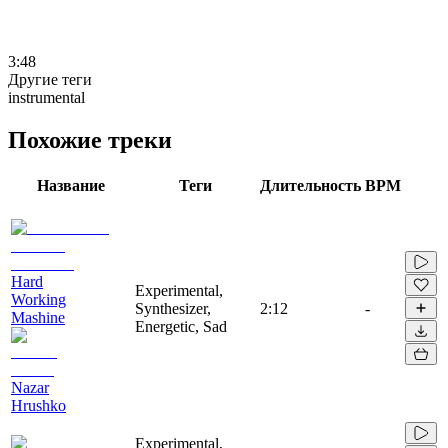
3:48
Другие теги
instrumental
Похожие треки
Название
Теги
Длительность
BPM
Hard
Experimental,
Working
Synthesizer,
2:12
-
Mashine
Energetic, Sad
Nazar
Hrushko
Experimental,