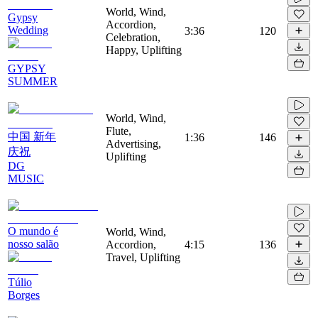
World, Wind,
Gypsy
Accordion,
Wedding
3:36
120
Celebration,
Happy, Uplifting
GYPSY
SUMMER
World, Wind,
Flute,
中国 新年
1:36
146
Advertising,
庆祝
Uplifting
DG
MUSIC
O mundo é
World, Wind,
nosso salão
Accordion,
4:15
136
Travel, Uplifting
Túlio
Borges