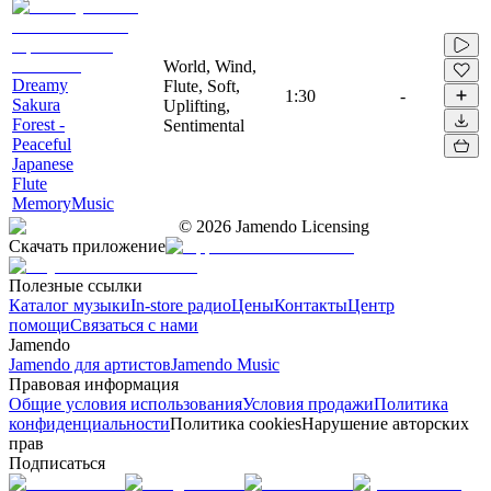
World, Wind,
Dreamy
Flute, Soft,
1:30
-
Sakura
Uplifting,
Forest -
Sentimental
Peaceful
Japanese
Flute
MemoryMusic
©
2026
Jamendo Licensing
Скачать приложение
Полезные ссылки
Каталог музыки
In-store радио
Цены
Контакты
Центр
помощи
Связаться с нами
Jamendo
Jamendo для артистов
Jamendo Music
Правовая информация
Общие условия использования
Условия продажи
Политика
конфиденциальности
Политика cookies
Нарушение авторских
прав
Подписаться