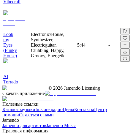
Vibecraft
Look
Electronic/House,
my
Synthesizer,
Eyes
Electricguitar,
5:44
-
(Funky
Clubbing, Happy,
House)
Groovy, Energetic
Al
Torrado
©
2026
Jamendo Licensing
Скачать приложение
Полезные ссылки
Каталог музыки
In-store радио
Цены
Контакты
Центр
помощи
Связаться с нами
Jamendo
Jamendo для артистов
Jamendo Music
Правовая информация