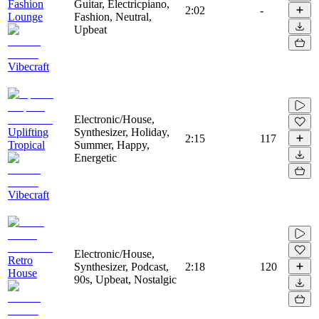
Fashion
Guitar, Electricpiano,
2:02
-
Lounge
Fashion, Neutral,
Upbeat
Vibecraft
Electronic/House,
Uplifting
Synthesizer, Holiday,
2:15
117
Tropical
Summer, Happy,
Energetic
Vibecraft
Electronic/House,
Retro
Synthesizer, Podcast,
2:18
120
House
90s, Upbeat, Nostalgic