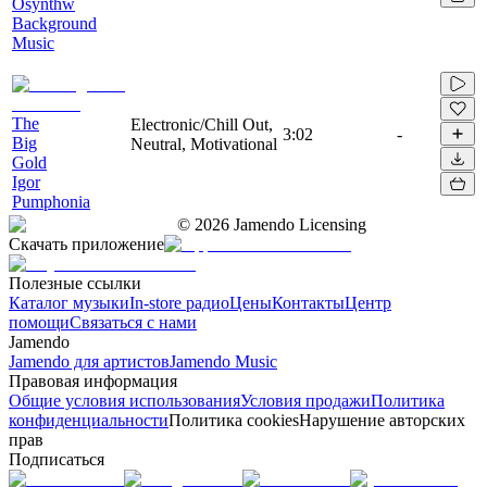
Osynthw
Background
Music
The
Electronic/Chill Out,
3:02
-
Big
Neutral, Motivational
Gold
Igor
Pumphonia
©
2026
Jamendo Licensing
Скачать приложение
Полезные ссылки
Каталог музыки
In-store радио
Цены
Контакты
Центр
помощи
Связаться с нами
Jamendo
Jamendo для артистов
Jamendo Music
Правовая информация
Общие условия использования
Условия продажи
Политика
конфиденциальности
Политика cookies
Нарушение авторских
прав
Подписаться